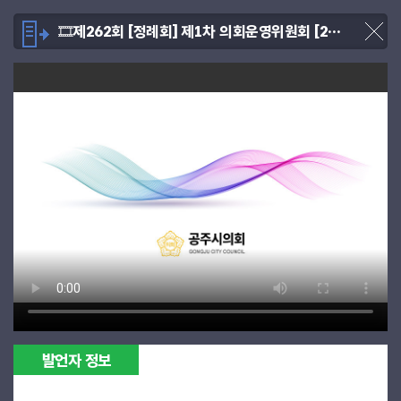
🎞제262회 [정례회] 제1차 의회운영위원회 [2025.11.21]
발언자 정보